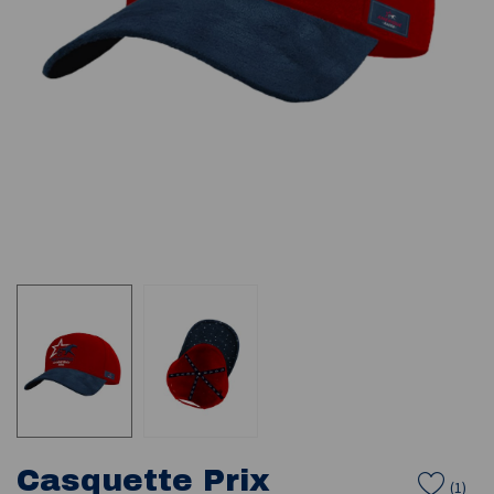
Casquette Prix
(
1
)