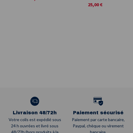
Race
25,00 €
Livraison 48/72h
Paiement sécurisé
Votre colis est expédié sous
Paiement par carte bancaire,
24 h ouvrées et livré sous
Paypal, chèque ou virement
48/72h (hors produits à la
bancaire.