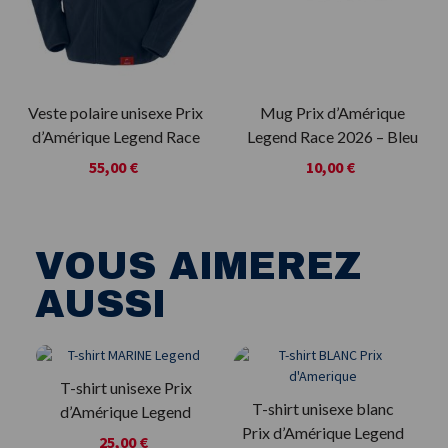
Veste polaire unisexe Prix
Mug Prix d’Amérique
d’Amérique Legend Race
Legend Race 2026 – Bleu
et rouge
55,00 €
10,00 €
VOUS AIMEREZ
AUSSI
T-shirt unisexe Prix
T-shirt unisexe blanc
d’Amérique Legend
Prix d’Amérique Legend
P
Race – Bleu marine
25,00 €