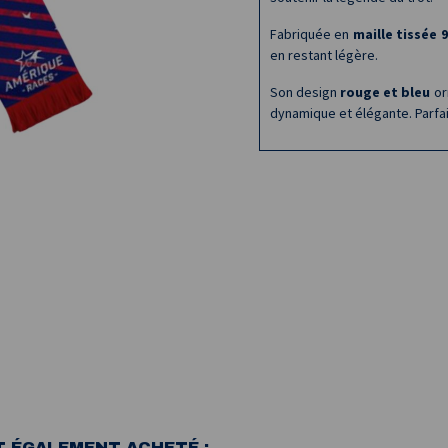
Fabriquée en
maille tissée 
en restant légère.
Son design
rouge et bleu
or
dynamique et élégante. Parfai
T ÉGALEMENT ACHETÉ :