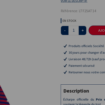
VOIR LE DESCRIPTIF
Référence:
LTF25AT14
EN STOCK
-
+
AJO
Produits officiels Société
30 jours pour changer d'a
Livraison 48/72h (sauf pr
Paiement sécurisé
Retourner nous votre com
Description
Écharpe officielle du
Prix 
soutenir la légende du trot.